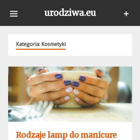
Skip
urodziwa.eu
to
content
Kategoria:
Kosmetyki
Rodzaje lamp do manicure