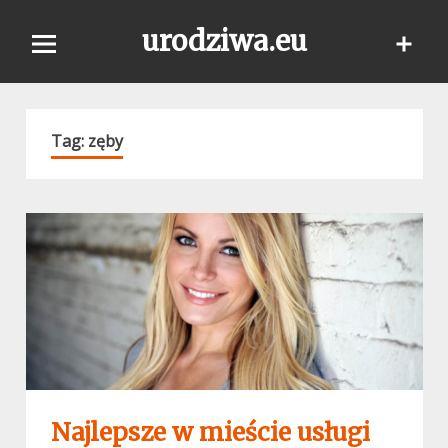
Skip
urodziwa.eu
to
content
Tag:
zęby
Najlepsze w mieście usługi