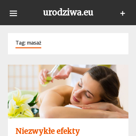
Skip
urodziwa.eu
to
content
Tag:
masaż
Niezwykłe efekty