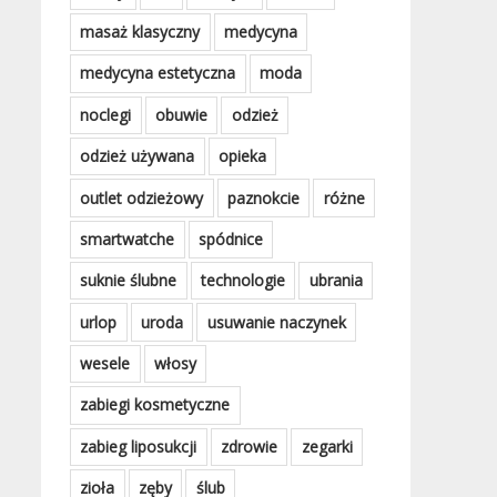
masaż klasyczny
medycyna
medycyna estetyczna
moda
noclegi
obuwie
odzież
odzież używana
opieka
outlet odzieżowy
paznokcie
różne
smartwatche
spódnice
suknie ślubne
technologie
ubrania
urlop
uroda
usuwanie naczynek
wesele
włosy
zabiegi kosmetyczne
zabieg liposukcji
zdrowie
zegarki
zioła
zęby
ślub