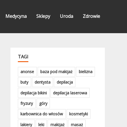
Medycyna
Sklepy
Uroda
Zdrowie
TAGI
anonse
baza pod makijaż
bielizna
buty
dentysta
depilacja
depilacja bikini
depilacja laserowa
fryzury
góry
karbownica do włosów
kosmetyki
lakiery
leki
makijaż
masaż