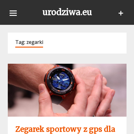
Skip
urodziwa.eu
to
content
Tag:
zegarki
Zegarek sportowy z gps dla