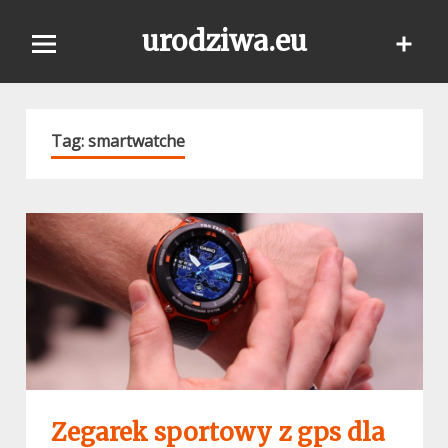
Skip
urodziwa.eu
to
content
Tag:
smartwatche
Zegarek sportowy z gps dla