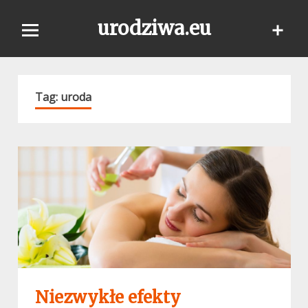
Skip
urodziwa.eu
to
content
Tag:
uroda
Niezwykłe efekty