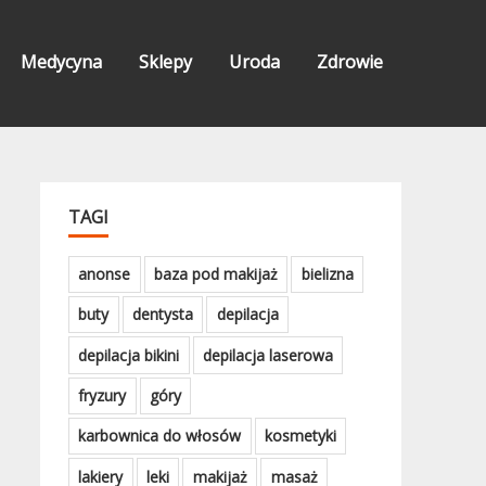
Medycyna
Sklepy
Uroda
Zdrowie
TAGI
anonse
baza pod makijaż
bielizna
buty
dentysta
depilacja
depilacja bikini
depilacja laserowa
fryzury
góry
karbownica do włosów
kosmetyki
lakiery
leki
makijaż
masaż