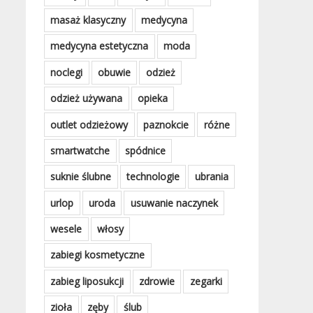
masaż klasyczny
medycyna
medycyna estetyczna
moda
noclegi
obuwie
odzież
odzież używana
opieka
outlet odzieżowy
paznokcie
różne
smartwatche
spódnice
suknie ślubne
technologie
ubrania
urlop
uroda
usuwanie naczynek
wesele
włosy
zabiegi kosmetyczne
zabieg liposukcji
zdrowie
zegarki
zioła
zęby
ślub