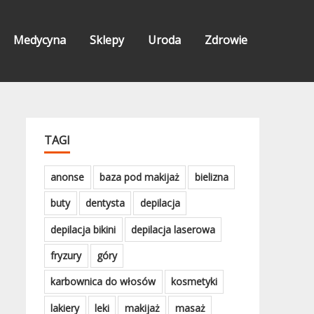
Medycyna
Sklepy
Uroda
Zdrowie
TAGI
anonse
baza pod makijaż
bielizna
buty
dentysta
depilacja
depilacja bikini
depilacja laserowa
fryzury
góry
karbownica do włosów
kosmetyki
lakiery
leki
makijaż
masaż