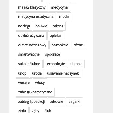
masaż klasyczny
medycyna
medycyna estetyczna
moda
noclegi
obuwie
odzież
odzież używana
opieka
outlet odzieżowy
paznokcie
różne
smartwatche
spódnice
suknie ślubne
technologie
ubrania
urlop
uroda
usuwanie naczynek
wesele
włosy
zabiegi kosmetyczne
zabieg liposukcji
zdrowie
zegarki
zioła
zęby
ślub