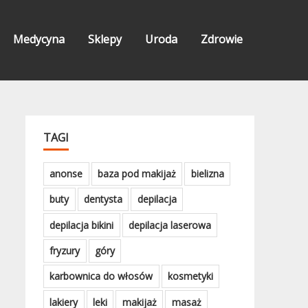
Medycyna
Sklepy
Uroda
Zdrowie
TAGI
anonse
baza pod makijaż
bielizna
buty
dentysta
depilacja
depilacja bikini
depilacja laserowa
fryzury
góry
karbownica do włosów
kosmetyki
lakiery
leki
makijaż
masaż