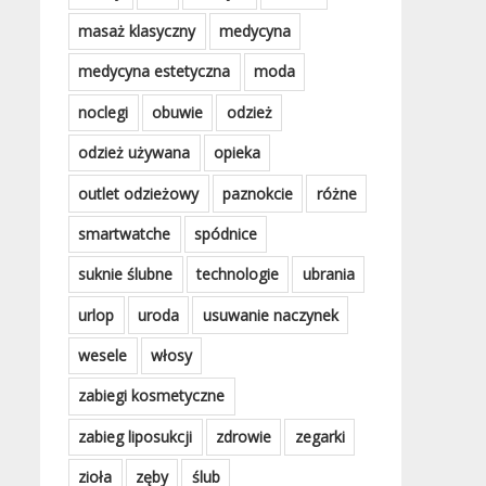
masaż klasyczny
medycyna
medycyna estetyczna
moda
noclegi
obuwie
odzież
odzież używana
opieka
outlet odzieżowy
paznokcie
różne
smartwatche
spódnice
suknie ślubne
technologie
ubrania
urlop
uroda
usuwanie naczynek
wesele
włosy
zabiegi kosmetyczne
zabieg liposukcji
zdrowie
zegarki
zioła
zęby
ślub