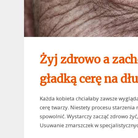
Żyj zdrowo a zach
gładką cerę na dł
Każda kobieta chciałaby zawsze wygląda
cerę twarzy. Niestety procesu starzenia
spowolnić. Wystarczy zacząć zdrowo żyć, 
Usuwanie zmarszczek w specjalistycznyc