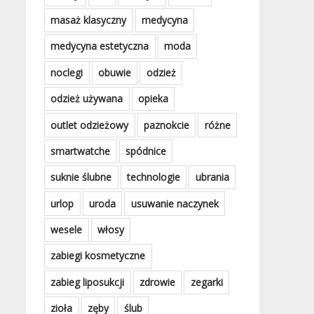
masaż klasyczny
medycyna
medycyna estetyczna
moda
noclegi
obuwie
odzież
odzież używana
opieka
outlet odzieżowy
paznokcie
różne
smartwatche
spódnice
suknie ślubne
technologie
ubrania
urlop
uroda
usuwanie naczynek
wesele
włosy
zabiegi kosmetyczne
zabieg liposukcji
zdrowie
zegarki
zioła
zęby
ślub