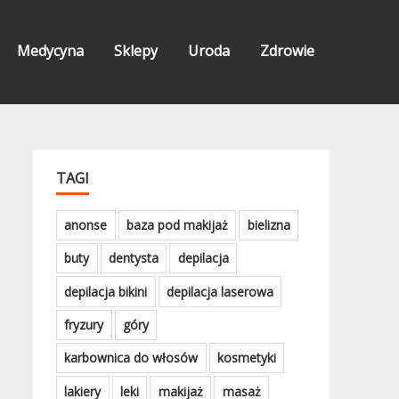
Medycyna
Sklepy
Uroda
Zdrowie
TAGI
anonse
baza pod makijaż
bielizna
buty
dentysta
depilacja
depilacja bikini
depilacja laserowa
fryzury
góry
karbownica do włosów
kosmetyki
lakiery
leki
makijaż
masaż