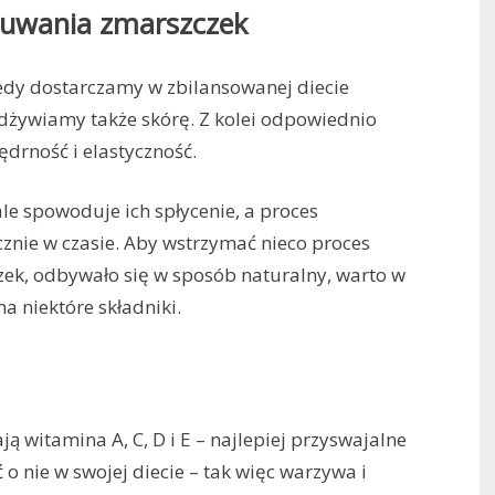
usuwania zmarszczek
edy dostarczamy w zbilansowanej diecie
żywiamy także skórę. Z kolei odpowiednio
drność i elastyczność.
ale spowoduje ich spłycenie, a proces
znie w czasie. Aby wstrzymać nieco proces
zek, odbywało się w sposób naturalny, warto w
a niektóre składniki.
 witamina A, C, D i E – najlepiej przyswajalne
o nie w swojej diecie – tak więc warzywa i