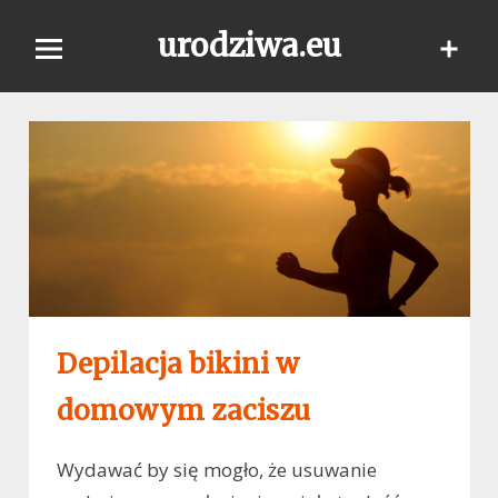
Skip
urodziwa.eu
to
content
Depilacja bikini w
domowym zaciszu
Wydawać by się mogło, że usuwanie