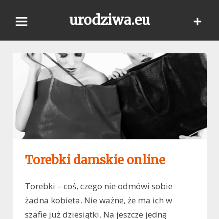
Skip
urodziwa.eu
to
content
Torebki damskie online
Torebki – coś, czego nie odmówi sobie
żadna kobieta. Nie ważne, że ma ich w
szafie już dziesiątki. Na jeszcze jedną