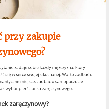
ć przy zakupie
czynowego?
pytanie zadaje sobie każdy mężczyzna, który
aść się w serce swojej ukochanej. Warto zadbać o
omantyczne miejsce, zadbać o samopoczucie
nak wybór pierścionka zaręczynowego.
onek zaręczynowy?