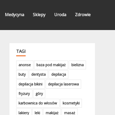
Medycyna
Sklepy
Uroda
Zdrowie
TAGI
anonse
baza pod makijaż
bielizna
buty
dentysta
depilacja
depilacja bikini
depilacja laserowa
fryzury
góry
karbownica do włosów
kosmetyki
lakiery
leki
makijaż
masaż