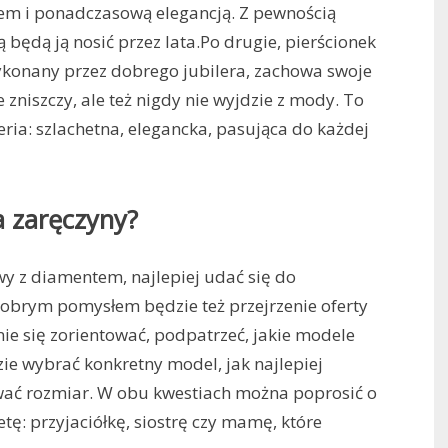
usem i ponadczasową elegancją. Z pewnością
ią będą ją nosić przez lata.Po drugie, pierścionek
konany przez dobrego jubilera, zachowa swoje
e zniszczy, ale też nigdy nie wyjdzie z mody. To
ria: szlachetna, elegancka, pasująca do każdej
a zaręczyny?
wy z diamentem, najlepiej udać się do
obrym pomysłem będzie też przejrzenie oferty
ie się zorientować, podpatrzeć, jakie modele
zie wybrać konkretny model, jak najlepiej
wać rozmiar. W obu kwestiach można poprosić o
tę: przyjaciółkę, siostrę czy mamę, które