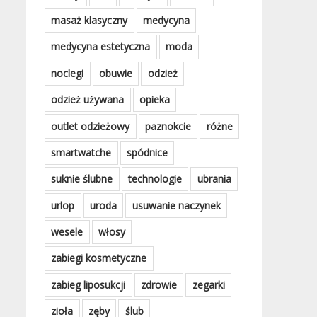
masaż klasyczny
medycyna
medycyna estetyczna
moda
noclegi
obuwie
odzież
odzież używana
opieka
outlet odzieżowy
paznokcie
różne
smartwatche
spódnice
suknie ślubne
technologie
ubrania
urlop
uroda
usuwanie naczynek
wesele
włosy
zabiegi kosmetyczne
zabieg liposukcji
zdrowie
zegarki
zioła
zęby
ślub