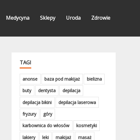
Medycyna
Sklepy
Uroda
Zdrowie
TAGI
anonse
baza pod makijaż
bielizna
buty
dentysta
depilacja
depilacja bikini
depilacja laserowa
fryzury
góry
karbownica do włosów
kosmetyki
lakiery
leki
makijaż
masaż