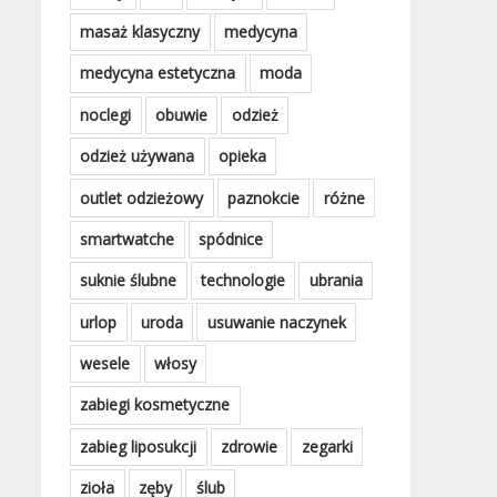
masaż klasyczny
medycyna
medycyna estetyczna
moda
noclegi
obuwie
odzież
odzież używana
opieka
outlet odzieżowy
paznokcie
różne
smartwatche
spódnice
suknie ślubne
technologie
ubrania
urlop
uroda
usuwanie naczynek
wesele
włosy
zabiegi kosmetyczne
zabieg liposukcji
zdrowie
zegarki
zioła
zęby
ślub