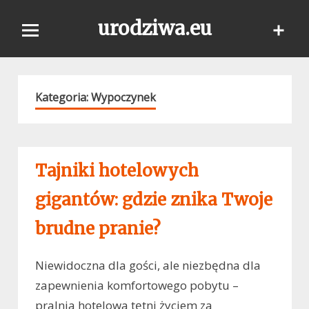
Skip
urodziwa.eu
to
content
Kategoria:
Wypoczynek
Tajniki hotelowych
gigantów: gdzie znika Twoje
brudne pranie?
Niewidoczna dla gości, ale niezbędna dla
zapewnienia komfortowego pobytu –
pralnia hotelowa tętni życiem za